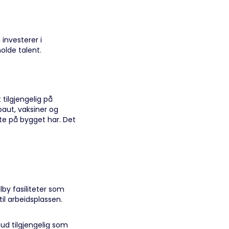
 investerer i
olde talent.
tilgjengelig på
paut, vaksiner og
tte på bygget har. Det
lby fasiliteter som
il arbeidsplassen.
lbud tilgjengelig som