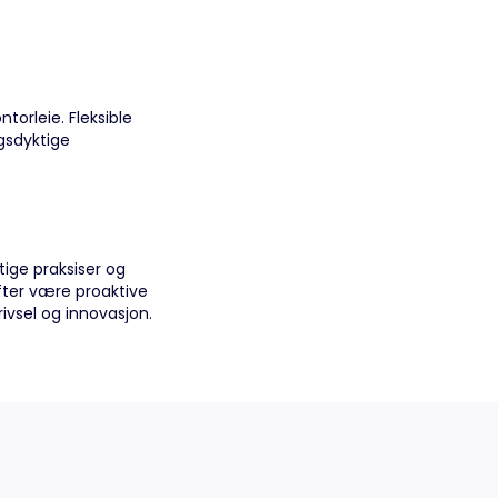
torleie. Fleksible
ngsdyktige
ige praksiser og
ifter være proaktive
ivsel og innovasjon.