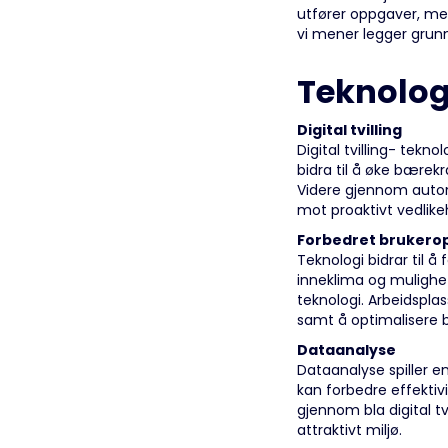
utfører oppgaver, men
vi mener legger grunnl
Teknolog
Digital tvilling
Digital tvilling- tekn
bidra til å øke bærekr
Videre gjennom automa
mot proaktivt vedlike
Forbedret brukero
Teknologi bidrar til 
inneklima og mulighet
teknologi. Arbeidsplas
samt å optimalisere b
Dataanalyse
Dataanalyse spiller e
kan forbedre effektivi
gjennom bla digital tv
attraktivt miljø.