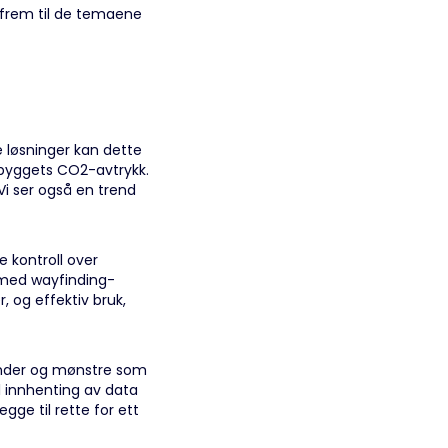
t frem til de temaene
e løsninger kan dette
t byggets CO2-avtrykk.
Vi ser også en trend
e kontroll over
e med wayfinding-
, og effektiv bruk,
trender og mønstre som
il innhenting av data
gge til rette for ett