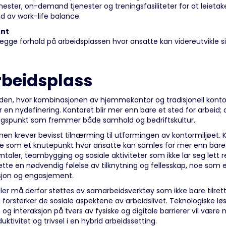
nester, on-demand tjenester og treningsfasiliteter for at leietak
d av work-life balance.
ent
ttelegge forhold på arbeidsplassen hvor ansatte kan videreutvikle
rbeidsplass
rden, hvor kombinasjonen av hjemmekontor og tradisjonell konto
r en nydefinering. Kontoret blir mer enn bare et sted for arbeid;
lingspunkt som fremmer både samhold og bedriftskultur.
n krever bevisst tilnærming til utformingen av kontormiljøet. Ko
re som et knutepunkt hvor ansatte kan samles for mer enn bare 
aler, teambygging og sosiale aktiviteter som ikke lar seg lett rep
tte en nødvendig følelse av tilknytning og fellesskap, noe som 
sjon og engasjement.
er må derfor støttes av samarbeidsverktøy som ikke bare tilrett
 forsterker de sosiale aspektene av arbeidslivet. Teknologiske 
 interaksjon på tvers av fysiske og digitale barrierer vil være n
tivitet og trivsel i en hybrid arbeidssetting.