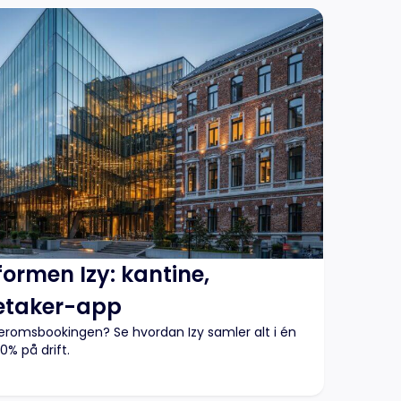
ormen Izy: kantine,
etaker-app
teromsbookingen? Se hvordan Izy samler alt i én
0% på drift.