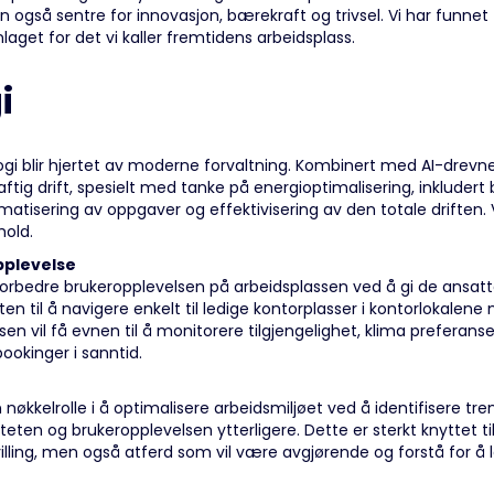
 også sentre for innovasjon, bærekraft og trivsel. Vi har funne
aget for det vi kaller fremtidens arbeidsplass.
i
ologi blir hjertet av moderne forvaltning. Kombinert med AI-drevn
aftig drift, spesielt med tanke på energioptimalisering, inkluder
tisering av oppgaver og effektivisering av den totale driften. 
hold.
pplevelse
å forbedre brukeropplevelsen på arbeidsplassen ved å gi de ansatt
en til å navigere enkelt til ledige kontorplasser i kontorlokalen
sen vil få evnen til å monitorere tilgjengelighet, klima preferanser
ookinger i sanntid.
n nøkkelrolle i å optimalisere arbeidsmiljøet ved å identifisere 
teten og brukeropplevelsen ytterligere. Dette er sterkt knyttet t
illing, men også atferd som vil være avgjørende og forstå for å le