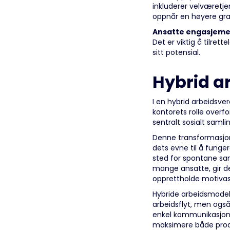
inkluderer velværetje
oppnår en høyere gra
Ansatte engasjem
Det er viktig å tilre
sitt potensial.
Hybrid a
I en hybrid arbeidsve
kontorets rolle overfo
sentralt sosialt sam
Denne transformasjone
dets evne til å funge
sted for spontane samt
mange ansatte, gir de
opprettholde motiva
Hybride arbeidsmodell
arbeidsflyt, men også
enkel kommunikasjon og
maksimere både produk