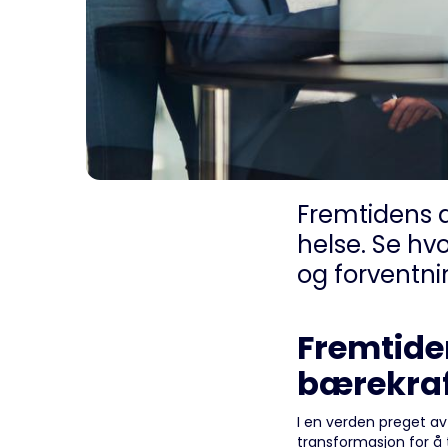
Fremtidens a
helse. Se hv
og forventni
Fremtide
bærekraf
I en verden preget av
transformasjon for å 