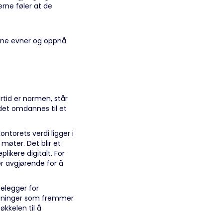
erne føler at de
 sine evner og oppnå
rtid er normen, står
 det omdannes til et
ntorets verdi ligger i
møter. Det blir et
likere digitalt. For
er avgjørende for å
elegger for
løsninger som fremmer
økkelen til å