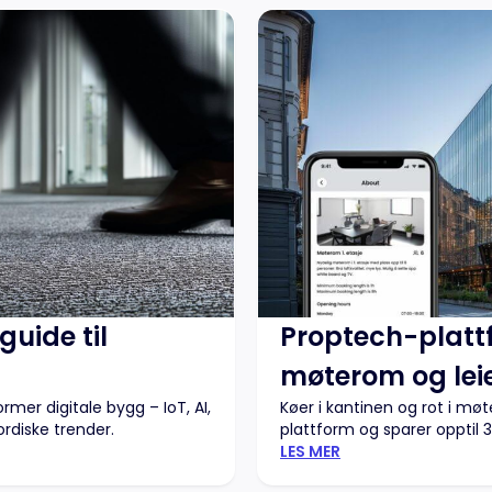
uide til
Proptech-plattf
møterom og lei
mer digitale bygg – IoT, AI,
Køer i kantinen og rot i mø
rdiske trender.
plattform og sparer opptil 3
LES MER