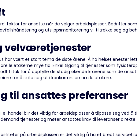
t
ral faktor for ansatte når de velger arbeidsplasser. Bedrifter som
avfallshåndtering og utslippsmonitorering vil tiltrekke seg og beh
g velværetjenester
s har vært et stort tema de siste årene. Å ha helsetjenester lett 
re leietakerne mye tid. Enkel tilgang til tjenester som fysiotera
godt tiltak for å oppfylle de stadig økende kravene som de ansa
deiere for å skille seg ut i konkurransen om leietakere.
g til ansattes preferanser
e-handel blir det viktig for arbeidsplasser å tilpasse seg ved å ti
-demand tjenester og møter ansattes krav til leveranser direkte t
 fasiliteter på arbeidsplassen er det viktig å ha et bredt serviceti