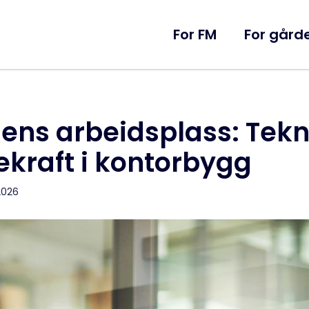
For FM
For gårde
ens arbeidsplass: Tekn
kraft i kontorbygg
.2026