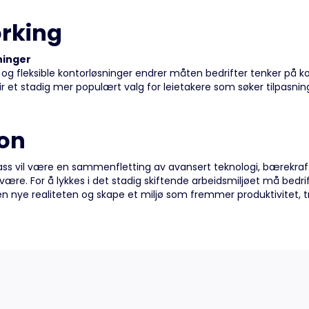
rking
ninger
og fleksible kontorløsninger endrer måten bedrifter tenker på kon
ir et stadig mer populært valg for leietakere som søker tilpasni
on
ass vil være en sammenfletting av avansert teknologi, bærekraft
være. For å lykkes i det stadig skiftende arbeidsmiljøet må bedr
n nye realiteten og skape et miljø som fremmer produktivitet, tr