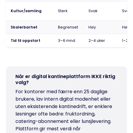
Kultur/samling
Sterk
Svak
Svak
Skalerbarhet
Begrenset
Høy
Høy
Tid til oppstart
3–6 mnd
2–4 uker
1–2 u
Når er digital kantineplattform IKKE riktig
valg?
For kontorer med færre enn 25 daglige
brukere, lav intern digital modenhet eller
uten eksisterende kantinedrift, er enklere
løsninger ofte bedre: fruktordning,
catering-abonnement eller lunsjlevering.
Plattform gir mest verdi når