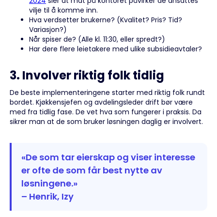
2024
sier at mat på kontoret påvirker de ansattes
vilje til å komme inn.
Hva verdsetter brukerne? (Kvalitet? Pris? Tid?
Variasjon?)
Når spiser de? (Alle kl. 11:30, eller spredt?)
Har dere flere leietakere med ulike subsidieavtaler?
3. Involver riktig folk tidlig
De beste implementeringene starter med riktig folk rundt
bordet. Kjøkkensjefen og avdelingsleder drift bør være
med fra tidlig fase. De vet hva som fungerer i praksis. Da
sikrer man at de som bruker løsningen daglig er involvert.
«De som tar eierskap og viser interesse
er ofte de som får best nytte av
løsningene.»
– Henrik, Izy