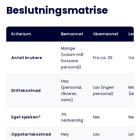
Beslutningsmatrise
Kriterium
Bemannet
Ubemannet
Lever
Mange
(volum må
Antall brukere
Fra ca. 25
Varia
forsvare
personal)
Høy
(personal,
Lav (ingen
Medi
Driftskostnad
råvarer,
personal)
(leve
svinn)
Ja,
Eget kjøkken?
Nei
Nei
nødvendig
Oppstartskostnad
Høy
Lav
Lav