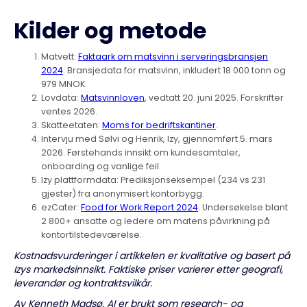
Kilder og metode
Matvett:
Faktaark om matsvinn i serveringsbransjen
2024
. Bransjedata for matsvinn, inkludert 18 000 tonn og
979 MNOK.
Lovdata:
Matsvinnloven
, vedtatt 20. juni 2025. Forskrifter
ventes 2026.
Skatteetaten:
Moms for bedriftskantiner
.
Intervju med Sølvi og Henrik, Izy, gjennomført 5. mars
2026. Førstehands innsikt om kundesamtaler,
onboarding og vanlige feil.
Izy plattformdata: Prediksjonseksempel (234 vs 231
gjester) fra anonymisert kontorbygg.
ezCater:
Food for Work Report 2024
. Undersøkelse blant
2 800+ ansatte og ledere om matens påvirkning på
kontortilstedeværelse.
Kostnadsvurderinger i artikkelen er kvalitative og basert på
Izys markedsinnsikt. Faktiske priser varierer etter geografi,
leverandør og kontraktsvilkår.
Av Kenneth Madsø. AI er brukt som research- og